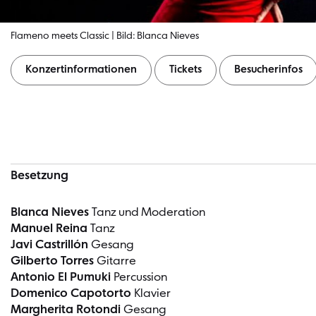
Flameno meets Classic | Bild: Blanca Nieves
Konzertinformationen
Tickets
Besucherinfos
Konzertinformationen
Besetzung
Blanca Nieves
Tanz und Moderation
Manuel Reina
Tanz
Javi Castrillón
Gesang
Gilberto Torres
Gitarre
Antonio El Pumuki
Percussion
Domenico Capotorto
Klavier
Margherita Rotondi
Gesang