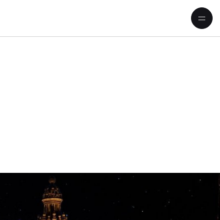
 ‒ Flamenco meets Classic«