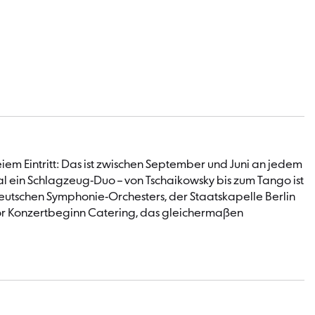
em Eintritt: Das ist zwischen September und Juni an jedem
l ein Schlagzeug-Duo – von Tschaikowsky bis zum Tango ist
eutschen Symphonie-Orchesters, der Staatskapelle Berlin
 vor Konzertbeginn Catering, das gleichermaßen