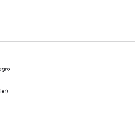
legro
ier)