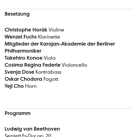
Besetzung
Christophe Horák
Violine
Wenzel Fuchs
Klarinette
Mitglieder der Karajan-Akademie der Berliner
Philharmoniker
Takehiro Konoe
Viola
Cosima Regina Federle
Violoncello
Svenja Dose
Kontrabass
Oskar Chodora
Fagott
Yeji Cho
Horn
Programm
Ludwig van Beethoven
Septett Es-Dur op. 20