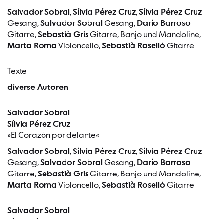
Salvador Sobral
,
Sílvia Pérez Cruz
,
Sílvia Pérez Cruz
Gesang,
Salvador Sobral
Gesang,
Darío Barroso
Gitarre,
Sebastià Gris
Gitarre, Banjo und Mandoline,
Marta Roma
Violoncello,
Sebastià Roselló
Gitarre
Texte
diverse Autoren
Salvador Sobral
Sílvia Pérez Cruz
»El Corazón por delante«
Salvador Sobral
,
Sílvia Pérez Cruz
,
Sílvia Pérez Cruz
Gesang,
Salvador Sobral
Gesang,
Darío Barroso
Gitarre,
Sebastià Gris
Gitarre, Banjo und Mandoline,
Marta Roma
Violoncello,
Sebastià Roselló
Gitarre
Salvador Sobral