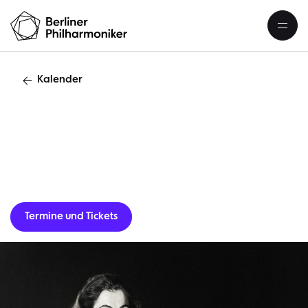
Kalender
World»Sílvi
Termine und Tickets