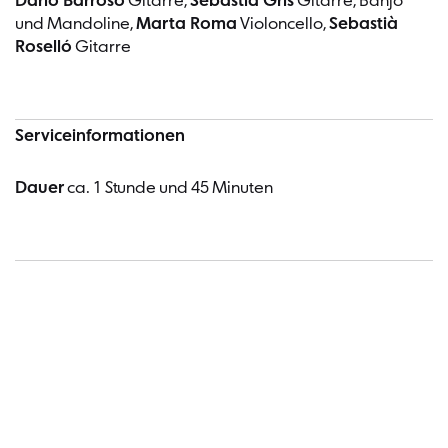
Darío Barroso
Gitarre,
Sebastià Gris
Gitarre, Banjo
und Mandoline,
Marta Roma
Violoncello,
Sebastià
Roselló
Gitarre
Serviceinformationen
Dauer
ca. 1 Stunde und 45 Minuten
Termin