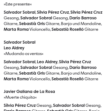
»Este presente«
Salvador Sobral
,
Sílvia Pérez Cruz
,
Sílvia Pérez Cruz
Gesang,
Salvador Sobral
Gesang,
Darío Barroso
Gitarre,
Sebastià Gris
Gitarre, Banjo und Mandoline,
Marta Roma
Violoncello,
Sebastià Roselló
Gitarre
Salvador Sobral
Leo Aldrey
»Mudando os ventos«
Salvador Sobral
,
Leo Aldrey
,
Sílvia Pérez Cruz
Gesang,
Salvador Sobral
Gesang,
Darío Barroso
Gitarre,
Sebastià Gris
Gitarre, Banjo und Mandoline,
Marta Roma
Violoncello,
Sebastià Roselló
Gitarre
Javier Galiana de La Rosa
»Muerte chiquita«
Sílvia Pérez Cruz
Gesang,
Salvador Sobral
Gesang,