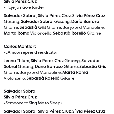
Sílvia Pérez Cruz
»Hoje já não é tarde«
Salvador Sobral
,
Sílvia Pérez Cruz
,
Sílvia Pérez Cruz
Gesang,
Salvador Sobral
Gesang,
Darío Barroso
Gitarre,
Sebastià Gris
Gitarre, Banjo und Mandoline,
Marta Roma
Violoncello,
Sebastià Roselló
Gitarre
Carlos Montfort
»L’Amour reprend ses droits«
Jenna Thiam
,
Sílvia Pérez Cruz
Gesang,
Salvador
Sobral
Gesang,
Darío Barroso
Gitarre,
Sebastià Gris
Gitarre, Banjo und Mandoline,
Marta Roma
Violoncello,
Sebastià Roselló
Gitarre
Salvador Sobral
Sílvia Pérez Cruz
»Someone to Sing Me to Sleep«
Salvador Sobral
,
Sílvia Pérez Cruz
,
Sílvia Pérez Cruz