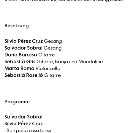
Besetzung
Sílvia Pérez Cruz
Gesang
Salvador Sobral
Gesang
Darío Barroso
Gitarre
Sebastià Gris
Gitarre, Banjo und Mandoline
Marta Roma
Violoncello
Sebastià Roselló
Gitarre
Programm
Salvador Sobral
Sílvia Pérez Cruz
»Ben poca cosa tens«