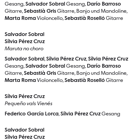
Gesang,
Salvador Sobral
Gesang,
Darío Barroso
Gitarre,
Sebastià Gris
Gitarre, Banjo und Mandoline,
Marta Roma
Violoncello,
Sebastià Roselló
Gitarre
Salvador Sobral
Sílvia Pérez Cruz
Maruta no choro
Salvador Sobral
,
Sílvia Pérez Cruz
,
Sílvia Pérez Cruz
Gesang,
Salvador Sobral
Gesang,
Darío Barroso
Gitarre,
Sebastià Gris
Gitarre, Banjo und Mandoline,
Marta Roma
Violoncello,
Sebastià Roselló
Gitarre
Sílvia Pérez Cruz
Pequeño vals Vienés
Federico García Lorca
,
Sílvia Pérez Cruz
Gesang
Salvador Sobral
Sílvia Pérez Cruz