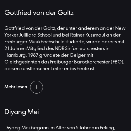
Gottfried von der Goltz
Gottfried von der Goltz, der unter anderem an der New
Yorker Juilliard School und bei Rainer Kussmaul an der
Freiburger Musikhochschule studierte, wurde bereits mit
21 Jahren Mitglied des NDR Sinfonieorchesters in
Hamburg. 1987 gründete der Geiger mit
Gleichgesinnten das Freiburger Barockorchester (FBO),
dessen künstlerischer Leiter er bis heute ist.
Mehr lesen
Vor allem mit CD-Einspielungen der lange zu Unrecht
Diyang Mei
vergessenen Musik des Dresdner Barock sowie der vier
Bach-Söhne hat er sich den Ruf eines Spezialisten
erworben. Neben seinen Auftritten mit dem FBO
Diyang Mei begann im Alter von 5 Jahren in Peking,