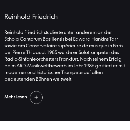
Heute zählt Albrecht Mayer zu den gefragtesten
Reinhold Friedrich
Oboisten unserer Zeit. Als Solist arbeitete er mit
Dirigenten wie Claudio Abbado, Nikolaus Harnoncourt
und Sir Simon Rattle zusammen und als Kammermusiker
Reinhold Friedrich studierte unter anderem an der
mit Musikerinnen und Musikern wie Hélène Grimaud,
Schola Cantorum Basiliensis bei Edward Hankins Tarr
Leif Ove Andsnes und Thomas Quasthoff. 2012 gründete
sowie am Conservatoire supérieure de musique in Paris
er sein eigenes Ensemble New Seasons und ist darüber
bei Pierre Thibaud. 1983 wurde er Solotrompeter des
hinaus als Dozent tätig.
Radio-Sinfonieorchesters Frankfurt. Nach seinem Erfolg
beim ARD-Musikwettbewerb im Jahr 1986 gastiert er mit
moderner und historischer Trompete auf allen
bedeutenden Bühnen weltweit.
Mehr lesen
Claudio Abbado ernannte ihn 2003 zum ständigen
Solotrompeter des Lucerne Festival Orchestra, daneben
ist er künstlerischer Leiter des Ensembles Lucerne Festival