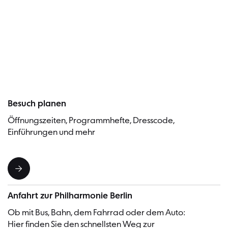
Orchestra Brass. Reinhold Friedrich ist Professor für
Trompete an der Hochschule für Musik Karlsruhe, gibt
weltweit Meisterkurse und hat Honorarprofessuren an
Besucher
renommierten Institutionen in London, Helsinki, Madrid
und Hiroshima.
Besuch planen
Öffnungszeiten, Programmhefte, Dresscode,
Einführungen und mehr
Anfahrt zur Philharmonie Berlin
Ob mit Bus, Bahn, dem Fahrrad oder dem Auto:
Hier finden Sie den schnellsten Weg zur