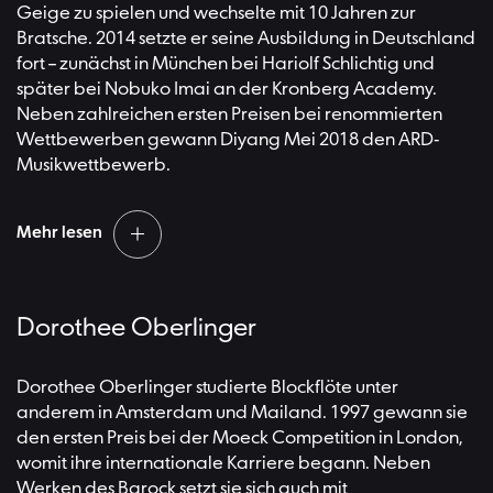
arbeitet er als Solist und Gastdirigent mit Ensembles wie
Geige zu spielen und wechselte mit 10 Jahren zur
den Berliner Barock Solisten oder dem Tafelmusik
Bratsche. 2014 setzte er seine Ausbildung in Deutschland
Baroque Orchestra zusammen. An der Hochschule für
fort – zunächst in München bei Hariolf Schlichtig und
Musik Freiburg hat er eine Professur für barocke und
später bei Nobuko Imai an der Kronberg Academy.
moderne Geige.
Neben zahlreichen ersten Preisen bei renommierten
Wettbewerben gewann Diyang Mei 2018 den ARD-
Musikwettbewerb.
Mehr lesen
Im Jahr darauf wurde er Solobratscher bei den
Dorothee Oberlinger
Münchner Philharmonikern und ist seit 2022 Erster
Solobratscher bei den Berliner Philharmonikern. Als
Solist spielt er unter anderem mit dem
Dorothee Oberlinger studierte Blockflöte unter
Symphonieorchester des Bayerischen Rundfunks, dem
anderem in Amsterdam und Mailand. 1997 gewann sie
Konzerthausorchester Berlin und dem Shanghai
den ersten Preis bei der Moeck Competition in London,
Symphony Orchestra. Zu seinen Kammermusikpartnern
womit ihre internationale Karriere begann. Neben
zählen András Schiff, Ana Chumachenco, Sabine Meyer
Werken des Barock setzt sie sich auch mit