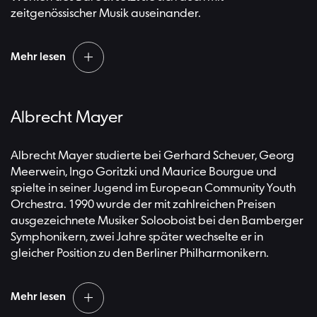
und Christoph Prégardien.
zeitgenössischer Musik auseinander.
Mehr lesen
Seit 2004 hat sie eine Professur am Mozarteum Salzburg
Albrecht Mayer
inne, wo sie von 2008 bis 2018 das Institut für Alte Musik
leitete und zu einer international anerkannten Institution
für historische Aufführungspraxis machte. Dorothee
Albrecht Mayer studierte bei Gerhard Scheuer, Georg
Oberlinger ist außerdem als Dirigentin sowie als
Meerwein, Ingo Goritzki und Maurice Bourgue und
Intendantin der Musikfestspiele Potsdam Sanssouci und
spielte in seiner Jugend im European Community Youth
der Barock-Festspiele Bad Arolsen erfolgreich. 2002
Orchestra. 1990 wurde der mit zahlreichen Preisen
gründete sie das Ensemble 1700, mit dem sie sich
ausgezeichnete Musiker Solooboist bei den Bamberger
hauptsächlich der europäischen Barockmusik des 17.
Symphonikern, zwei Jahre später wechselte er in
und 18. Jahrhunderts widmet.
gleicher Position zu den Berliner Philharmonikern.
Mehr lesen