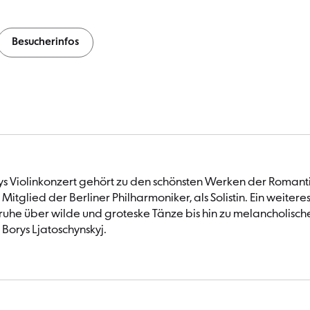
Besucherinfos
dys Violinkonzert gehört zu den schönsten Werken der Romant
tglied der Berliner Philharmoniker, als Solistin. Ein weitere
e über wilde und groteske Tänze bis hin zu melancholischer
Borys Ljatoschynskyj.