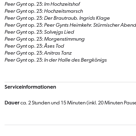
Peer Gynt
op. 23:
Im Hochzeitshof
Peer Gynt
op. 23:
Hochzeitsmarsch
Peer Gynt
op. 23:
Der Brautraub. Ingrids Klage
Peer Gynt
op. 23:
Peer Gynts Heimkehr. Stürmischer Aben
Peer Gynt
op. 23:
Solvejgs Lied
Peer Gynt
op. 23:
Morgenstimmung
Peer Gynt
op. 23:
Åses Tod
Peer Gynt
op. 23:
Anitras Tanz
Peer Gynt
op. 23:
In der Halle des Bergkönigs
Serviceinformationen
Dauer
ca. 2 Stunden und 15 Minuten (inkl. 20 Minuten Paus