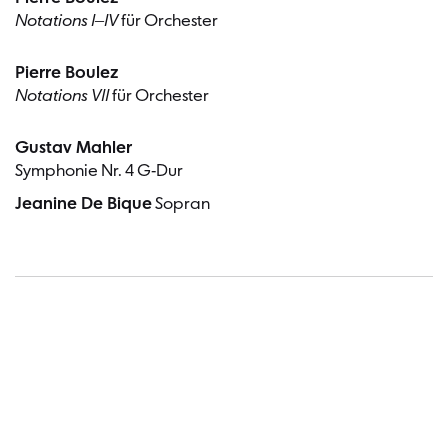
Notations I‒IV
für Orchester
Pierre Boulez
Notations VII
für Orchester
Gustav Mahler
Symphonie Nr. 4 G-Dur
Jeanine De Bique
Sopran
Termin