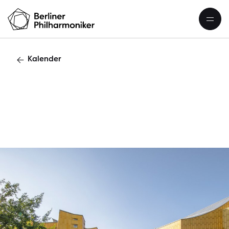
Kalender
Ö