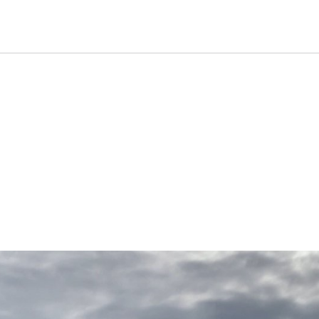
Filmvorführung»Suiten für e