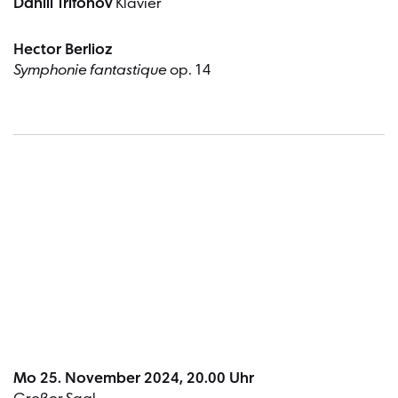
Daniil Trifonov
Klavier
Hector Berlioz
Symphonie fantastique
op. 14
Termin
Mo 25. November 2024, 20.00 Uhr