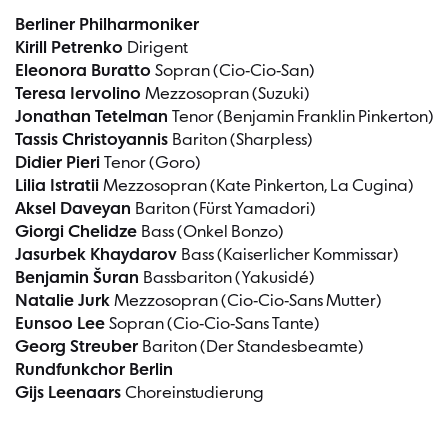
Berliner Philharmoniker
Kirill Petrenko
Dirigent
Eleonora Buratto
Sopran (Cio-Cio-San)
Teresa Iervolino
Mezzosopran (Suzuki)
Jonathan Tetelman
Tenor (Benjamin Franklin Pinkerton)
Tassis Christoyannis
Bariton (Sharpless)
Didier Pieri
Tenor (Goro)
Lilia Istratii
Mezzosopran (Kate Pinkerton, La Cugina)
Aksel Daveyan
Bariton (Fürst Yamadori)
Giorgi Chelidze
Bass (Onkel Bonzo)
Jasurbek Khaydarov
Bass (Kaiserlicher Kommissar)
Benjamin Šuran
Bassbariton (Yakusidé)
Natalie Jurk
Mezzosopran (Cio-Cio-Sans Mutter)
Eunsoo Lee
Sopran (Cio-Cio-Sans Tante)
Georg Streuber
Bariton (Der Standesbeamte)
Rundfunkchor Berlin
Gijs Leenaars
Choreinstudierung