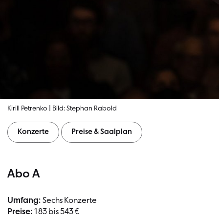
Kirill Petrenko | Bild: Stephan Rabold
Konzerte
Preise & Saalplan
Abo A
Umfang:
Sechs Konzerte
Preise:
183 bis 543 €