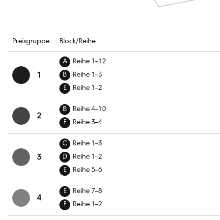
Preisgruppe
Block/Reihe
A
Reihe 1–12
1
B
Reihe 1–3
E
Reihe 1–2
B
Reihe 4–10
2
E
Reihe 3–4
C
Reihe 1–3
3
D
Reihe 1–2
E
Reihe 5–6
E
Reihe 7–8
4
F
Reihe 1–2