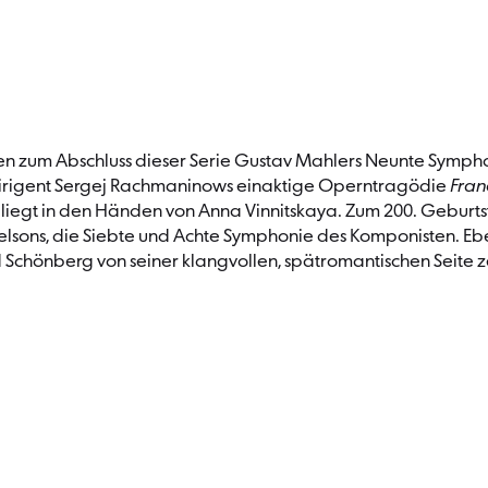
ieren zum Abschluss dieser Serie Gustav Mahlers Neunte Symp
efdirigent Sergej Rachmaninows einaktige Operntragödie
Fran
liegt in den Händen von Anna Vinnitskaya. Zum 200. Geburtst
elsons, die Siebte und Achte Symphonie des Komponisten. E
ld Schönberg von seiner klangvollen, spätromantischen Seite 
Konzerte
Abonnement A Konze