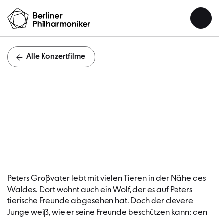
Alle Konzertfilme
F
Peters Großvater lebt mit vielen Tieren in der Nähe des
Waldes. Dort wohnt auch ein Wolf, der es auf Peters
tierische Freunde abgesehen hat. Doch der clevere
Junge weiß, wie er seine Freunde beschützen kann: den