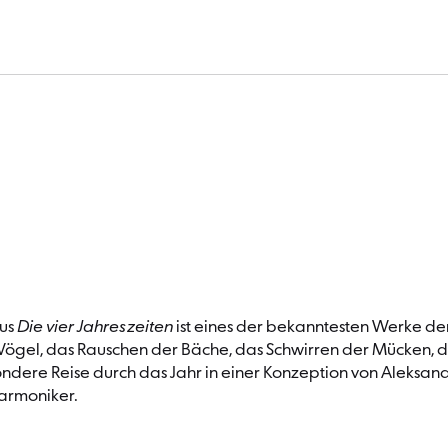
Familienkonzert: »Die v
lus
Die vier Jahreszeiten
ist eines der bekanntesten Werke der 
er Vögel, das Rauschen der Bäche, das Schwirren der Mücken, 
ondere Reise durch das Jahr in einer Konzeption von Aleksand
harmoniker.