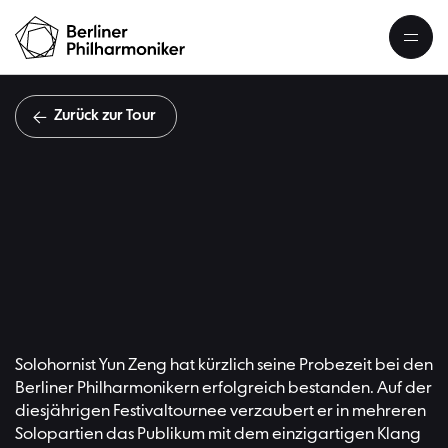
Zurück zur Tour
Behin
Solohornist Yun Zeng hat kürzlich seine Probezeit bei den
Berliner Philharmonikern erfolgreich bestanden. Auf der
diesjährigen Festivaltournee verzaubert er in mehreren
Solopartien das Publikum mit dem einzigartigen Klang