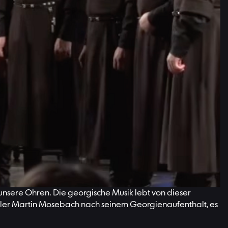
en, das heißt mehrstimmigen Gesang. Grundsätzlich werden
n den westlichen Regionen improvisieren drei Stimmen
ied, das bei Zeremonien und Festen gesungen wird. Hier
n Stimme ausgestoßen.
 kleinstes Intervall kennen, aus dem sich das Dur-Moll-
rucksmöglichkeiten ergeben. Ein georgisches Lied strebt am
uten Eins-Seins mit der Welt« erzeugt.
nsere Ohren. Die georgische Musik lebt von dieser
tsteller Martin Mosebach nach seinem Georgienaufenthalt, es