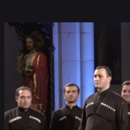
»Chakrulo« ist ein Paradebeispiel für die georgische Vokalpolyphonie
Das Lied ist eines von 29 Musikstücken, die in den 1970er Jahren mit d
Voyager Golden Records ins All geschickt wurden. | Video: Basiani
Ensemble
4. Der Balkon Europas
Mit Grenzen ist es ja immer so eine Sache: Je nachdem, 
Bevölkerung selbst ihr Land als »Balkon Europas« – noch dr
doch ist er so vielseitig wie ein ganzer Kontinent: 7 Klimazo
5. Brumm-Bass und Hahnenschrei