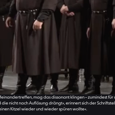
adition? Bekannt ist das Land vor allem für seinen polyphon
orgien singen zwei Stimmen über einem tiefen Brumm-Bass, i
dlichen Swanetien. Aus dieser Region stammt das Chakrulo-L
und ein »Hahnenschrei« von einer besonders hohen männliche
 theoretischen Grundlagen der Musik. Wo wir den Halbton als
Viertel- und sogar Achteltöne, wodurch sich zusätzliche Ausd
den gleichen Ton singen, was »im Zuhörer die Erfahrung absol
nandertreffen, mag das dissonant klingen – zumindest für u
nd die nicht nach Auflösung drängt«, erinnert sich der Schrif
 einen Kitzel wieder und wieder spüren wollte«.