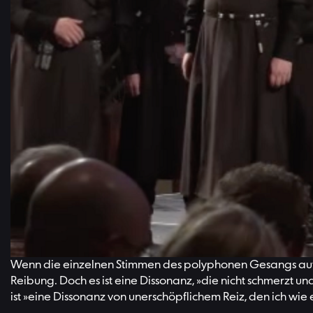
Was aber hat es nun auf sich mit der georgischen Musiktr
drei Ausprägungen unterschieden: In Kachetien und Ostge
miteinander. Besonders komplex ist die Polyphonie im nör
wird auch gejodelt, in Georgien Krimantschuli genannt, 
6. Eins-Sein mit der Welt
Ebenso einzigartig wie der polyphone Gesang sind auch die
System ableitet, unterscheidet die georgische Musik auch 
Ende in eine Quinte oder ein Unisono, in dem alle Stimmen 
7. Reizvolle Dissonanz
Wenn die einzelnen Stimmen des polyphonen Gesangs aufei
Reibung. Doch es ist eine Dissonanz, »die nicht schmerzt u
ist »eine Dissonanz von unerschöpflichem Reiz, den ich wie