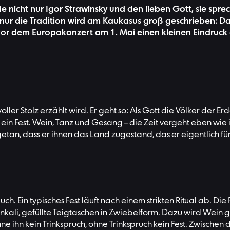
e nicht nur Igor Strawinsky und den lieben Gott, sie spr
 nur die Tradition wird am Kaukasus groß geschrieben: D
 vor dem Europakonzert am 1. Mai einen kleinen Eindruc
ler Stolz erzählt wird. Er geht so: Als Gott die Völker der E
ein Fest. Wein, Tanz und Gesang – die Zeit vergeht eben wie 
an, dass er ihnen das Land zugestand, das er eigentlich für 
ch. Ein typisches Fest läuft nach einem strikten Ritual ab. Die 
inkali, gefüllte Teigtaschen in Zwiebelform. Dazu wird Wein 
hne ihn kein Trinkspruch, ohne Trinkspruch kein Fest. Zwische