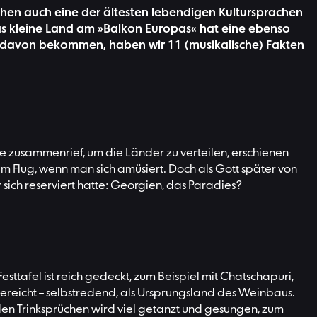
echen auch eine der ältesten lebendigen Kultursprachen
as kleine Land am »Balkon Europas« hat eine ebenso
k davon bekommen, haben wir 11 (musikalische) Fakten
rde zusammenrief, um die Länder zu verteilen, erschienen
im Flug, wenn man sich amüsiert. Doch als Gott später von
sich reserviert hatte: Georgien, das Paradies?
Festtafel ist reich gedeckt, zum Beispiel mit Chatschapuri,
gereicht – selbstredend, als Ursprungsland des Weinbaus.
n den Trinksprüchen wird viel getanzt und gesungen, zum