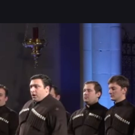
.
en
wo man sie zieht, wird Georgien entweder Europa oder Vorde
an, aber schon draußen. Auf diesem Balkon, nicht größer als 
nen von alpin bis tropisch, 19 historische Regionen, bis zu 15 