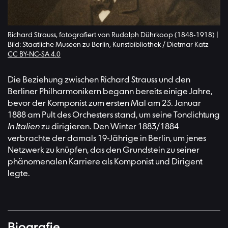
Richard Strauss, fotografiert von Rudolph Dührkoop (1848-1918) |
Bild: Staatliche Museen zu Berlin, Kunstbibliothek / Dietmar Katz
CC BY-NC-SA 4.0
Die Beziehung zwischen Richard Strauss und den
Berliner Philharmonikern begann bereits einige Jahre,
bevor der Komponist zum ersten Mal am 23. Januar
1888 am Pult des Orchesters stand, um seine Tondichtung
In Italien
zu dirigieren. Den Winter 1883/1884
verbrachte der damals 19-Jährige in Berlin, um jenes
Netzwerk zu knüpfen, das den Grundstein zu seiner
phänomenalen Karriere als Komponist und Dirigent
legte.
Biografie