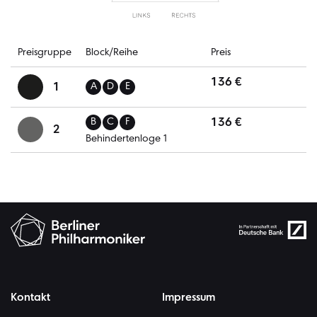
Preisgruppe
Block/Reihe
Preis
136 €
1
A
D
E
136 €
B
C
F
2
Behindertenloge 1
Kontakt
Impressum